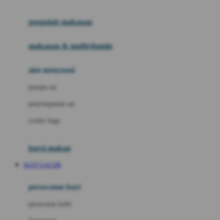
Joie
pengolah makanan
Joolz
Jujube
makanan & multivitamin
K
alat menyusui
Kiddycuts
pompa asi
Kumon
penyimpanan asi
L
cooler bags
Leapfrog
kursi makan
Leclerc
SLOT GACOR
Lee Vierra
Lillebaby
perawatan bayi
Little Bird Told Me
perawatan kulit
Little Miss Janis