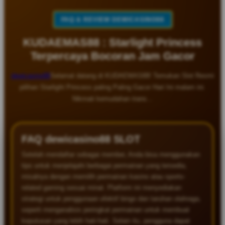
FAQ & REVIEW DEWICASINO88
KUDAEMAS88 : Starlight Princess
Terpercaya Bocoran Jam Gacor
dewicasino88
Selamat datang di KUDAEMAS88! Temukan Slot Resmi
pilihan Starlight Princess paling Paling Gacor Hari Ini malam ini.
Nikmati kemudahan trans...
FAQ dewicasino88 SLOT
Setelah mendaftar sebagai member, Anda bisa menggunakan
tips untuk menjelajahi berbagai permainan yang tersedia,
misalnya dengan memilih permainan kasino atau sports-
related gaming sesuai minat. Platform ini menyediakan
strategi untuk penggunaan efektif bingo dan taruhan olahraga,
seperti menganalisis peringkat permainan untuk membuat
keputusan yang lebih hati-hati. Selain itu, pengguna dapat