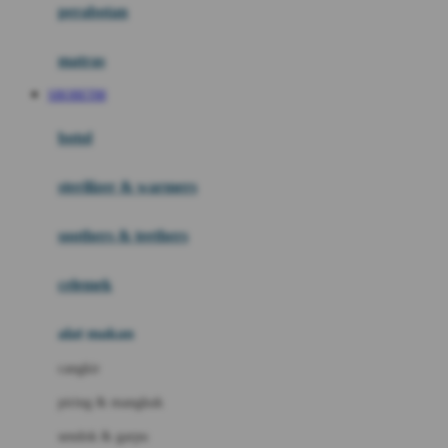
perabotan
Happy Tummy
Hauck
matras
Havaianas
SBOBET88
Hegen
botol
Hot Wheels
sterilizer & warmers
Hybrid
soothers & teethers
I
Inlacta DHA
celemek
Interlac
alat makan
Ivenet
cangkir
J
piring & mangkuk
Jack N Jill
sendok & garpu