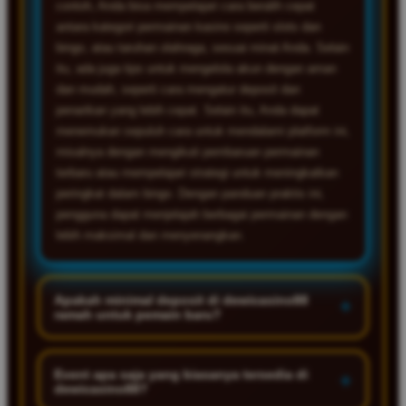
contoh, Anda bisa mempelajari cara beralih cepat
antara kategori permainan kasino seperti slots dan
bingo, atau taruhan olahraga, sesuai minat Anda. Selain
itu, ada juga tips untuk mengelola akun dengan aman
dan mudah, seperti cara mengatur deposit dan
penarikan yang lebih cepat. Selain itu, Anda dapat
menemukan sepuluh cara untuk mendalami platform ini,
misalnya dengan mengikuti pembaruan permainan
terbaru atau mempelajari strategi untuk meningkatkan
peringkat dalam bingo. Dengan panduan praktis ini,
pengguna dapat menjelajah berbagai permainan dengan
lebih maksimal dan menyenangkan.
Apakah minimal deposit di dewicasino88
+
ramah untuk pemain baru?
Setelah register sebagai anggota, pengguna dapat
memanfaatkan tips untuk menavigasi berbagai macam
Event apa saja yang biasanya tersedia di
+
dewicasino88?
permainan, contohnya memilih permainan slot yang