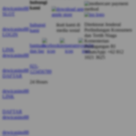
Back to top
dewicasino88
butuh
unduh aplikasi
we accept
bantuan?
dewicasino88
hubungi
kami
dewicasino88
SLOT
Direktorat Jenderal
hubungi
ikuti kami di
dewicasino88
Perlindungan Konsumen
kami
media sosial
LOGIN
dan Tertib Niaga
Kementerian
bantuan
Perdagangan RI
LINK
dan faq
WhatsApp: +62 812
dewicasino88
1021 3625
021-
dewicasino88
123456789
DAFTAR
24 Hours
dewicasino88
LINK