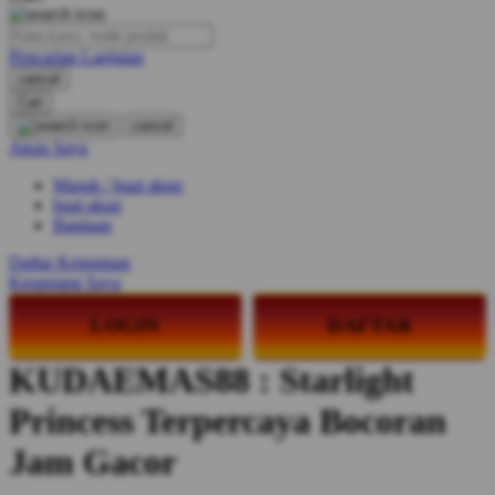
O
Pencarian Lanjutan
Oh Ma Grain
cancel
Okiedog
Cari
cancel
P
Akun Saya
Masuk / buat akun
Peachy
buat akun
Phil & Ted's
Bantuan
Philips Avent
Daftar Keinginan
Keranjang Saya
Pigeon
LOGIN
DAFTAR
Playgro
KUDAEMAS88 : Starlight
Poled Global
Princess Terpercaya Bocoran
Ponycycle
Puma
Jam Gacor
Pureats