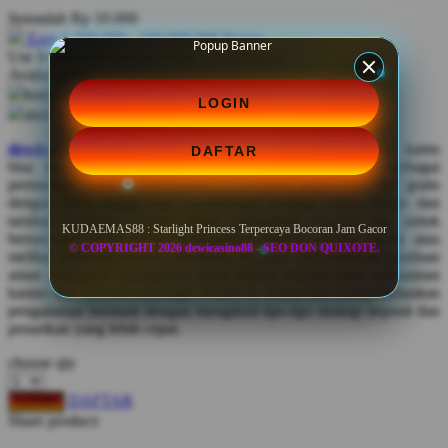
Serendah
Rp 10.000
Q
Earn
1.000.000
-
100.000.000
Bonus
Use Installment Options from
.
Laarn more
QV Baby
Available for :
home delivery
LOGIN
store pickup
R
dewicasino88
Setelah kamu register sebagai anggota baru, kamu
DAFTAR
Real Shades
bisa memanfaatkan beragam tips untuk menavigasi berbagai
permainan platform ini, misalnya memilih permainan slot gratis
Red Castle
dengan poin tinggi atau mempelajari strategi untuk bingo dan
taruhan olahraga. Kamu dapat mengakses sepuluh tips untuk
Ribbon Madness
KUDAEMAS88 : Starlight Princess Terpercaya Bocoran Jam Gacor
bernavigasi cepat antara kategorinya seperti casino, sports atau
© COPYRIGHT 2026 dewicasino88 - SEO DON QUIXOTE.
melihat aktivitas terbaru. Platform ini juga menyediakan panduan
S
aman mengenai manajemen akun seperti beralih antar permainan
kasino dan aktivitas olahraga. Selain itu kamu bisa memprioritaskan
Sebamed
pengalaman bermain dengan mengikuti tips-tips strategi deposit dan
penarikan yang lebih cepat.
Silver Cross
choose qty
Simply Idea
DAFTAR
LOGIN
Skip Hop
Share product:
Spectra