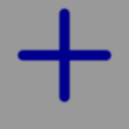
X
Xootz
Y
Yamatoya
Z
Zaxy
Zoggs
0-9
4Moms
59S