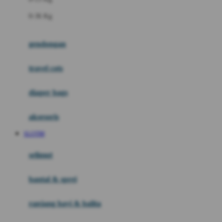
Felt So Sweet
0-36 Kg
Fisher Price
Flipper
gendongan
Friends Of Sally
travel cots
G
diaper bags
Gb
Geko
aksesoris
Graco
SLOT88
Gund
selimut
H
bantal & sprei
Habbie
Haenim
ranjang bayi & balita
Happy Horse