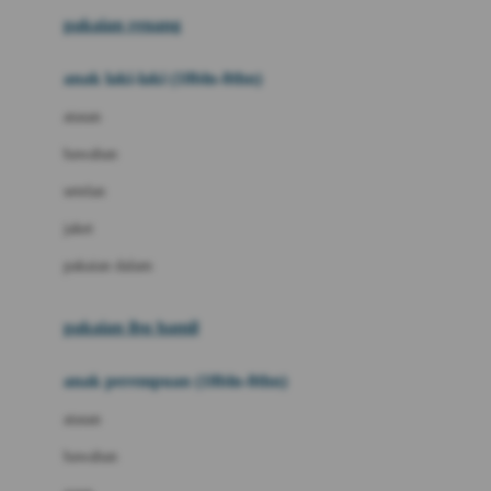
Buggygear
pakaian renang
Bumkins
anak laki-laki (18bln-8thn)
C
atasan
Cetaphil
bawahan
Chicco
setelan
Childlife
jaket
Clevamama
pakaian dalam
Cocolatte
Cottonseeds
pakaian ibu hamil
Cozy N Safe
anak perempuan (18bln-8thn)
Crane
atasan
Cybex
bawahan
D